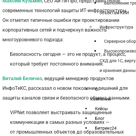
Максим Кузьмин
, CEO Ай-Ти-Про, представил обзор
Выполнение тр
современных технологий защиты ИТ-инфраструктуры.
объектам КИИ
Он отметил типичные ошибки при проектировании
Инфраструктура
корпоративных сетей и подчеркнул важность
многоуровневого подхода:
Серверное обо
Высокопроизво
Безопасность сегодня — это не продукт, а процесс,
СХД для 1С, вирт
который требует постоянного внимания.
и хранения данны
Виталий Беличко
, ведущий менеджер продуктов
ИнфоТеКС, рассказал о новом поколении решений для
О
защиты каналов связи и безопасного обмена данными.
компании
Кейсы
ViPNet позволяет выстраивать защищенные
Блог
коммуникации в самых разных условиях —
Битрикс24
от промышленных объектов до образовательных