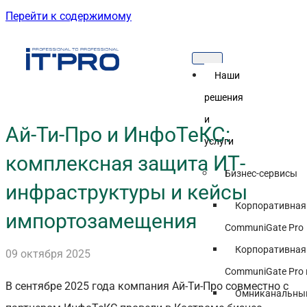
Перейти к содержимому
Наши
решения
и
Ай-Ти-Про и ИнфоТеКС:
услуги
комплексная защита ИТ-
Бизнес-сервисы
инфраструктуры и кейсы
Корпоративная
импортозамещения
CommuniGate Pro
Корпоративная
09 октября 2025
CommuniGate Pro 
В сентябре 2025 года компания Ай-Ти-Про совместно с
Омниканальный