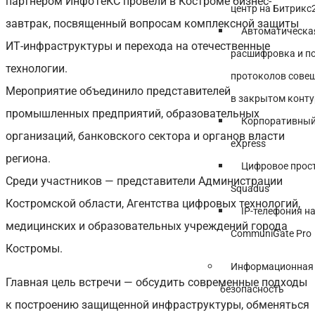
партнером ИнфоТеКС провели в Костроме бизнес-
центр на Битрикс
завтрак, посвященный вопросам комплексной защиты
Автоматическа
ИТ-инфраструктуры и перехода на отечественные
расшифровка и п
технологии.
протоколов сове
Мероприятие объединило представителей
в закрытом конту
промышленных предприятий, образовательных
Корпоративный
организаций, банковского сектора и органов власти
eXpress
региона.
Цифровое прос
Среди участников — представители Администрации
Squadus
Костромской области, Агентства цифровых технологий,
IP-телефония н
медицинских и образовательных учреждений города
CommuniGate Pro
Костромы.
Информационная
Главная цель встречи — обсудить современные подходы
безопасность
к построению защищенной инфраструктуры, обменяться