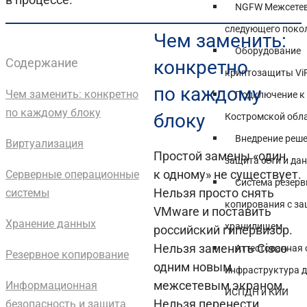
NGFW Межсетев
следующего поко
Чем заменить:
Оборудование
Содержание
конкретно
криптозащиты Vi
по каждому
Чем заменить: конкретно
Подключение к
по каждому блоку
блоку
Костромской обл
Внедрение реше
Виртуализация
Простой замены «один
защита сети и да
к одному» не существует.
Серверные операционные
Система резерв
Нельзя просто снять
системы
копирования с з
VMware и поставить
Хранение данных
хранилищем
российский гипервизор.
Нельзя заменить Cisco
Аттестованная
Резервное копирование
одним новым
инфраструктура д
межсетевым экраном.
Информационная
ИСПДН и КИИ
Нельзя перенести
безопасность и защита