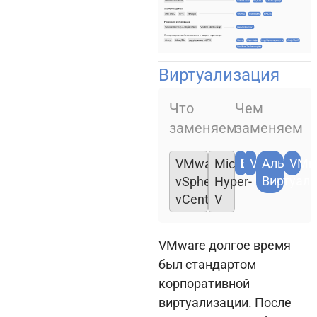
Виртуализация
Что
Чем
заменяем
заменяем
Базис
VK Tech
Альт
VMm
VMware
Microsoft
Виртуал
vSphere /
Hyper-
vCenter
V
VMware долгое время
был стандартом
корпоративной
виртуализации. После