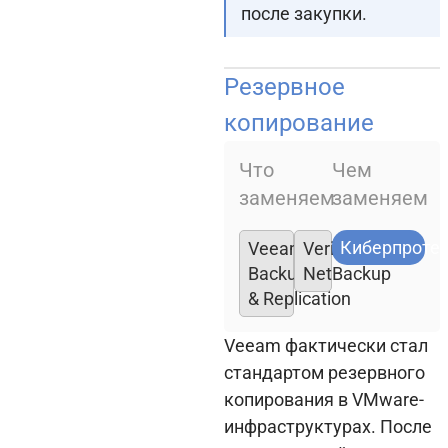
после закупки.
Резервное
копирование
Что
Чем
заменяем
заменяем
Киберпроте
Veeam
Veritas
Backup
NetBackup
& Replication
Veeam фактически стал
стандартом резервного
копирования в VMware-
инфраструктурах. После