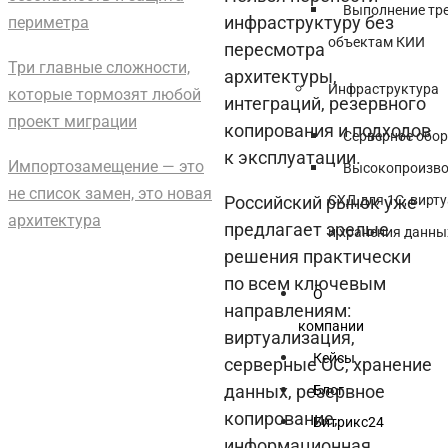
Выполнение тр
инфраструктуру без
периметра
объектам КИИ
пересмотра
Три главные сложности,
архитектуры,
Инфраструктура
которые тормозят любой
интеграций, резервного
проект миграции
копирования и подходов
Серверное обо
к эксплуатации.
Импортозамещение — это
Высокопроизво
не список замен, это новая
СХД для 1С, вирт
Российский рынок уже
архитектура
предлагает зрелые
и хранения данны
решения практически
по всем ключевым
О
направлениям:
компании
виртуализация,
Кейсы
серверные ОС, хранение
данных, резервное
Блог
копирование,
Битрикс24
информационная