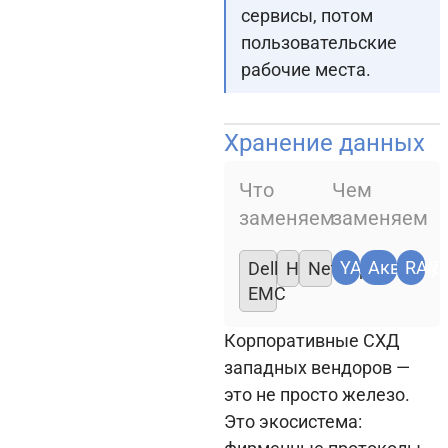
сервисы, потом
пользовательские
рабочие места.
Хранение данных
Что
Чем
заменяем
заменяем
YADRO
Аквариу
RAID
Dell
HPE
NetApp
EMC
Корпоративные СХД
западных вендоров —
это не просто железо.
Это экосистема: