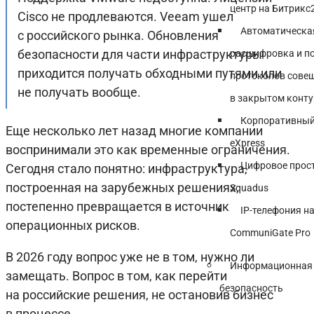
центр на Битрикс
Cisco не продлеваются. Veeam ушел
Автоматическа
с российского рынка. Обновления
безопасности для части инфраструктуры
расшифровка и п
приходится получать обходными путями или
протоколов сове
не получать вообще.
в закрытом конту
Корпоративный
Еще несколько лет назад многие компании
eXpress
воспринимали это как временные ограничения.
Цифровое прос
Сегодня стало понятно: инфраструктура,
построенная на зарубежных решениях,
Squadus
постепенно превращается в источник
IP-телефония н
операционных рисков.
CommuniGate Pro
В 2026 году вопрос уже не в том, нужно ли
Информационная
замещать. Вопрос в том, как перейти
безопасность
на российские решения, не остановив бизнес
в процессе.