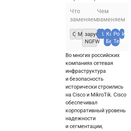
Что
Чем
заменяем
заменяем
Ideco
UserGate
Код
Positiv
Ин
Cisco
MikroTik
зарубежные
Безопасн
Techno
NGFW
Во многих российских
компаниях сетевая
инфраструктура
и безопасность
исторически строились
на Cisco и MikroTik. Cisco
обеспечивал
корпоративный уровень
надежности
и сегментации,