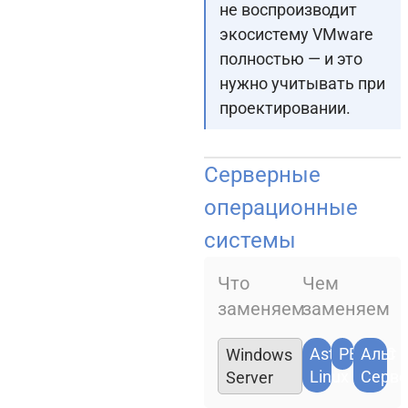
не воспроизводит
экосистему VMware
полностью — и это
нужно учитывать при
проектировании.
Серверные
операционные
системы
Что
Чем
заменяем
заменяем
Astra
РЕД ОС
Альт
Windows
Linux
Серве
Server