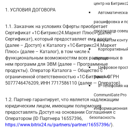
центр на Битрикс
1. УСЛОВИЯ ДОГОВОРА
Автоматическа
расшифровка и п
1.1. Заказчик на условиях Оферты приобретает
протоколов сове
Сертификат «1С-Битрикс24.Маркет Плюс» (далее –
Сертификат), который предоставляет ему доступ
в закрытом конту
(далее – Доступ) к Каталогу «1С-Битрикс24.Маркет
Корпоративный
Плюс» (далее – Каталог), в том числе к
функциональным возможностям всех размещенных в
eXpress
нем программ для ЭВМ (далее – Программные
Цифровое прос
продукты). Оператор Каталога — Общество с
ограниченной ответственностью «1С-Битрикс» ОГРН
Squadus
5077746476209, ИНН 7717586110 (далее — Оператор).
IP-телефония н
CommuniGate Pro
1.2. Партнер гарантирует, что является надлежащим
юридическим лицом, имеющим полномочия
Информационная
предоставлять Доступ на основании Соглашения с
безопасность
Оператором (ID Партнера 16557396,
https://www.bitrix24.ru/partners/partner/16557396/
).