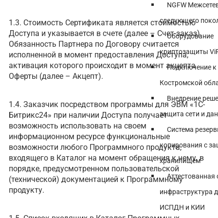
NGFW Межсетев
следующего поко
1.3. Стоимость Сертификата является стоимостью
Доступа и указывается в счете (далее – Счет-заказ).
Оборудование
Обязанность Партнера по Договору считается
криптозащиты Vi
исполненной в момент предоставления Доступа,
активация которого происходит в момент акцепта
Подключение к
Оферты (далее – Акцепт).
Костромской обл
Внедрение реше
1.4. Заказчик посредством программы для ЭВМ «1С-
защита сети и да
Битрикс24» при наличии Доступа получает
возможность использовать на своем
Система резерв
информационном ресурсе функциональные
копирования с з
возможности любого Программного продукта,
входящего в Каталог на момент обращения к нему, в
хранилищем
порядке, предусмотренном пользовательской
Аттестованная
(технической) документацией к Программному
продукту.
инфраструктура д
ИСПДН и КИИ