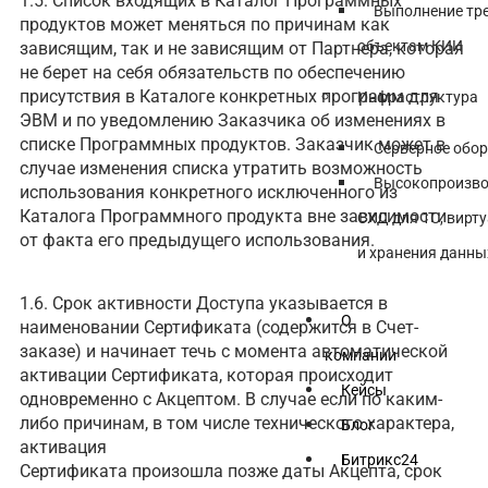
1.5. Список входящих в Каталог Программных
Выполнение тр
продуктов может меняться по причинам как
объектам КИИ
зависящим, так и не зависящим от Партнера, которая
не берет на себя обязательств по обеспечению
присутствия в Каталоге конкретных программ для
Инфраструктура
ЭВМ и по уведомлению Заказчика об изменениях в
списке Программных продуктов. Заказчик может в
Серверное обо
случае изменения списка утратить возможность
Высокопроизво
использования конкретного исключенного из
Каталога Программного продукта вне зависимости
СХД для 1С, вирт
от факта его предыдущего использования.
и хранения данны
1.6. Срок активности Доступа указывается в
О
наименовании Сертификата (содержится в Счет-
заказе) и начинает течь с момента автоматической
компании
активации Сертификата, которая происходит
Кейсы
одновременно с Акцептом. В случае если по каким-
либо причинам, в том числе технического характера,
Блог
активация
Битрикс24
Сертификата произошла позже даты Акцепта, срок