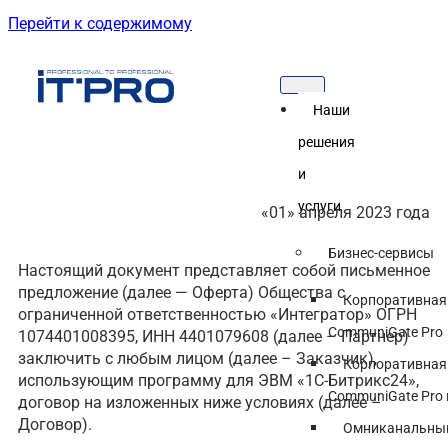
Перейти к содержимому
Наши
решения
и
услуги
«01» апреля 2023 года
Бизнес-сервисы
Настоящий документ представляет собой письменное
предложение (далее — Оферта) Общества с
Корпоративная
ограниченной ответственностью «Интегратор» ОГРН
CommuniGate Pro
1074401008395, ИНН 4401079608 (далее – Партнер)
заключить с любым лицом (далее – Заказчик),
Корпоративная
использующим программу для ЭВМ «1С-Битрикс24»,
CommuniGate Pro 
договор на изложенных ниже условиях (далее –
Договор).
Омниканальный