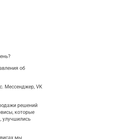
день?
авления об
с. Мессенджер, VK
продажи решений
рвисы, которые
, улучшились
рвисах мы