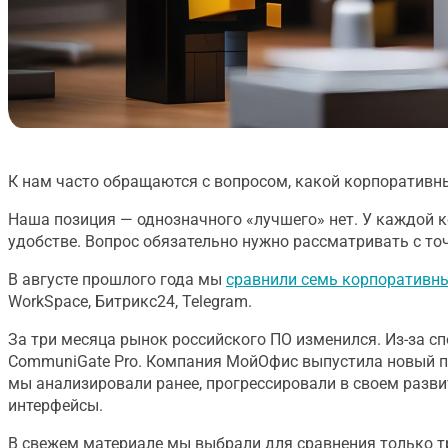
К нам часто обращаются с вопросом, какой корпоративн
Наша позиция — однозначного «лучшего» нет. У каждой к
удобстве. Вопрос обязательно нужно рассматривать с то
В августе прошлого года мы
сравнили семь корпоративн
WorkSpace, Битрикс24, Telegram.
За три месяца рынок российского ПО изменился. Из-за 
CommuniGate Pro. Компания МойОфис выпустила новый пр
мы анализировали ранее, прогрессировали в своем разв
интерфейсы.
В свежем материале мы выбрали для сравнения только тр