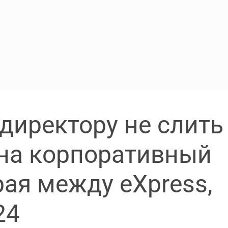
-директору не слить
на корпоративный
ая между eXpress,
24