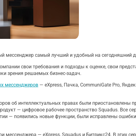
ый мессенджер самый лучший и удобный на сегодняшний 
омпании свои требования и подходы к оценке, свои предст
чки зрения решаемых бизнес-задач.
ых мессенджеров
— eXpress, Пачка, CommuniGate Pro, Яндек
споров об интеллектуальных правах были приостановлены 
одукт — цифровое рабочее пространство Squadus. Все се
итии — появились новые функции, были исправлены ошибки
и мессенджера — eXpress, Squadus и Битрикс24. В этих се