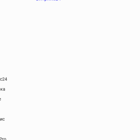
кс24
вка
е
ис
Pro