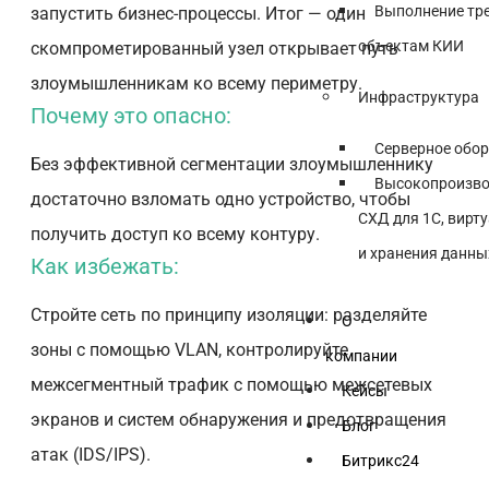
Выполнение тр
запустить бизнес-процессы. Итог — один
объектам КИИ
скомпрометированный узел открывает путь
злоумышленникам ко всему периметру.
Инфраструктура
Почему это опасно:
Серверное обо
Без эффективной сегментации злоумышленнику
Высокопроизво
достаточно взломать одно устройство, чтобы
СХД для 1С, вирт
получить доступ ко всему контуру.
и хранения данны
Как избежать:
Стройте сеть по принципу изоляции: разделяйте
О
зоны с помощью VLAN, контролируйте
компании
межсегментный трафик с помощью межсетевых
Кейсы
экранов и систем обнаружения и предотвращения
Блог
атак (IDS/IPS).
Битрикс24