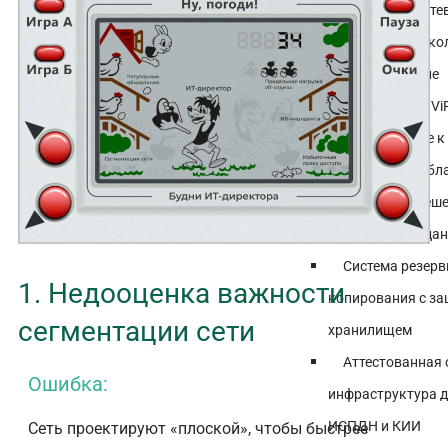
NGFW Межсетев
следующего поко
Оборудование
криптозащиты Vi
Подключение к
Костромской обл
Внедрение реше
защита сети и да
Система резерв
1. Недооценка важности
копирования с з
сегментации сети
хранилищем
Аттестованная
Ошибка:
инфраструктура д
ИСПДН и КИИ
Сеть проектируют «плоской», чтобы быстрее