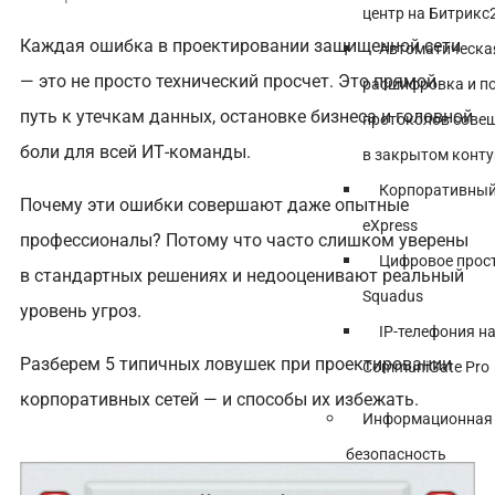
центр на Битрикс
Каждая ошибка в проектировании защищенной сети
Автоматическа
— это не просто технический просчет. Это прямой
расшифровка и п
путь к утечкам данных, остановке бизнеса и головной
протоколов сове
боли для всей ИТ-команды.
в закрытом конту
Корпоративный
Почему эти ошибки совершают даже опытные
eXpress
профессионалы? Потому что часто слишком уверены
Цифровое прос
в стандартных решениях и недооценивают реальный
Squadus
уровень угроз.
IP-телефония н
Разберем 5 типичных ловушек при проектировании
CommuniGate Pro
корпоративных сетей — и способы их избежать.
Информационная
безопасность