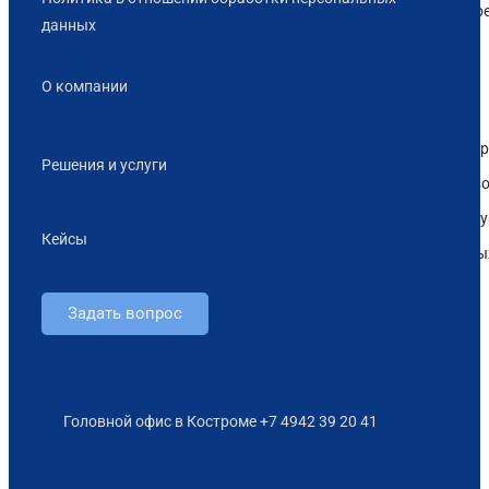
Выполнение тр
данных
объектам КИИ
О компании
Инфраструктура
Серверное обо
Решения и услуги
Высокопроизво
СХД для 1С, вирт
Кейсы
и хранения данны
Задать вопрос
О
компании
Кейсы
Головной офис в Костроме +7 4942 39 20 41
Блог
Битрикс24