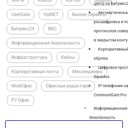
NGFW
RAIDIX
RuPost
Squadus
центр на Битрикс
Автоматическа
UserGate
VipNET
Бизнес-сервисы
расшифровка и п
Битрикс24
ВКС
протоколов сове
в закрытом конту
Информационная безопасность
Корпоративный
Инфраструктура
Кейсы
eXpress
Цифровое прос
Корпоративная почта
Мессенджеры
Squadus
МойОфис
Офисные редакторы
IP-телефония н
CommuniGate Pro
Р7-Офис
Информационная
безопасность