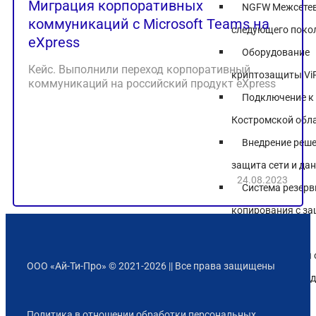
Миграция корпоративных
NGFW Межсетев
коммуникаций с Microsoft Teams на
следующего поко
eXpress
Оборудование
Кейс. Выполнили переход корпоративный
криптозащиты Vi
коммуникаций на российский продукт eXpress
Подключение к
Костромской обл
Внедрение реше
защита сети и да
24.08.2023
Система резерв
копирования с з
хранилищем
Аттестованная
ООО «Ай-Ти-Про» © 2021-2026 || Все права защищены
инфраструктура д
ИСПДН и КИИ
Политика в отношении обработки персональных