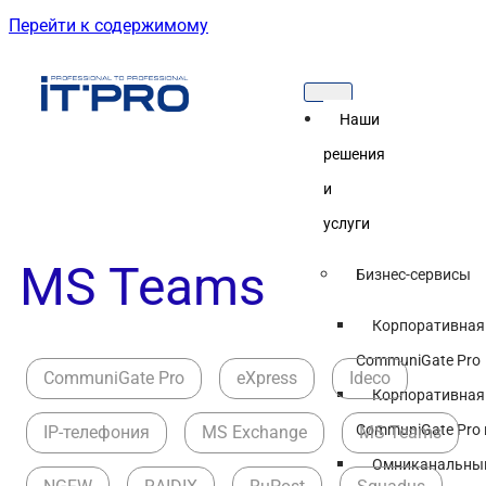
Перейти к содержимому
Наши
решения
и
услуги
MS Teams
Бизнес-сервисы
Корпоративная
CommuniGate Pro
CommuniGate Pro
eXpress
Ideco
Корпоративная
CommuniGate Pro 
IP-телефония
MS Exchange
MS Teams
Омниканальный